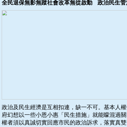
全民退保無影無蹤ㅤ社會改革無從啟動 政治民生
政治及民生經濟是互相扣連，缺一不可。基本人權
府幻想以一些小恩小惠「民生措施」就能矇混過關
權者須以真誠切實回應市民的政治訴求，落實真雙