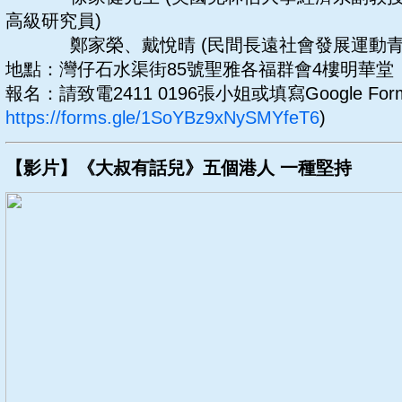
高級研究員)
鄭家榮、戴悅晴 (民間長遠社會發展運動青
地點：灣仔石水渠街85號聖雅各福群會4樓明華堂
報名：請致電2411 0196張小姐或填寫Google For
https://forms.gle/1SoYBz9xNySMYfeT6
)
【影片】《大叔有話兒》五個港人 一種堅持