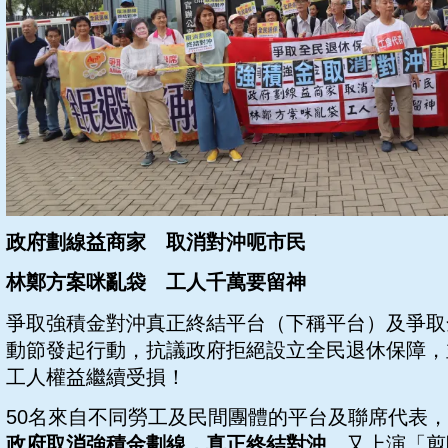
政府劃線益商家 取消對沖呃市民
林鄭方案咪亂袋 工人千萬要留神
爭取強積金對沖真正終結平台（下稱平台）及爭取
動節發起行動，抗議政府拒絕設立全民退休保障，
工人權益繼續受損！
50名來自不同勞工及民間團體的平台及聯席代表
政府取消強積金劃線，真正終結對沖
，又上演「剪