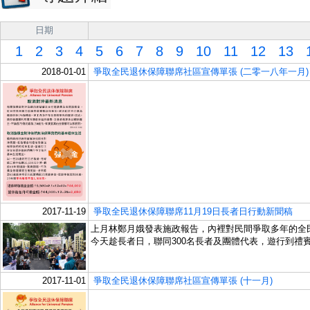
日期
1
2
3
4
5
6
7
8
9
10
11
12
13
1
2018-01-01
爭取全民退休保障聯席社區宣傳單張 (二零一八年一月)
2017-11-19
爭取全民退休保障聯席11月19日長者日行動新聞稿
上月林鄭月娥發表施政報告，內裡對民間爭取多年的全
今天趁長者日，聯同300名長者及團體代表，遊行到禮
2017-11-01
爭取全民退休保障聯席社區宣傳單張 (十一月)