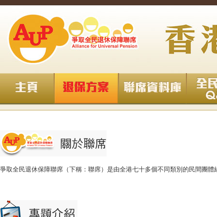
爭取全民退休保障聯席（下稱：聯席）是由全港七十多個不同類別的民間團體